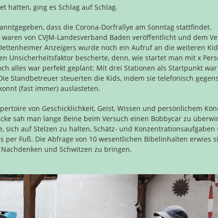
 hatten, ging es Schlag auf Schlag.
anntgegeben, dass die Corona-Dorfrallye am Sonntag stattfindet.
ie waren von CVJM-Landesverband Baden veröffentlicht und dem Ve
Dettenheimer Anzeigers wurde noch ein Aufruf an die weiteren Kid
n Unsicherheitsfaktor bescherte, denn, wie startet man mit x Per
Doch alles war perfekt geplant: Mit drei Stationen als Startpunkt war
 Die Standbetreuer steuerten die Kids, indem sie telefonisch gegens
nnt (fast immer) auslasteten.
pertoire von Geschicklichkeit, Geist, Wissen und persönlichem Kö
recke sah man lange Beine beim Versuch einen Bobbycar zu überwi
, sich auf Stelzen zu halten, Schätz- und Konzentrationsaufgaben
s per Fuß. Die Abfrage von 10 wesentlichen Bibelinhalten erwies si
um Nachdenken und Schwitzen zu bringen.