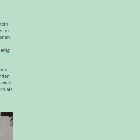
rein
s im
sonen
eitig
nnen
nden,
 sowie
ch als