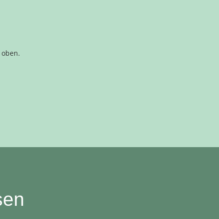
h oben.
sen