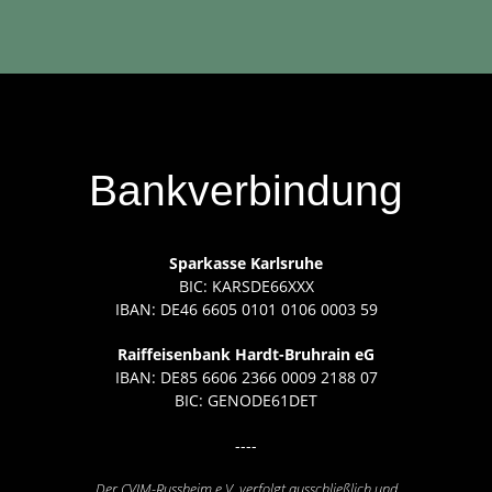
Bankverbindung
Sparkasse Karlsruhe
BIC: KARSDE66XXX
IBAN: DE46 6605 0101 0106 0003 59
Raiffeisenbank Hardt-Bruhrain eG
IBAN: DE85 6606 2366 0009 2188 07
BIC: GENODE61DET
----
Der CVJM-Russheim e.V. verfolgt ausschließlich und