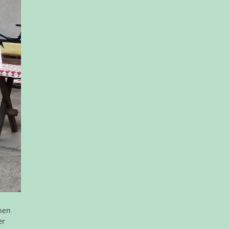
nnen
er